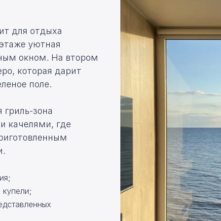
ит для
отдыха
 этаже уютная
мным окном. На втором
еро, которая дарит
еленое поле.
 гриль-зона
и качелями, где
приготовленным
и.
ия;
и
купели;
редставленных