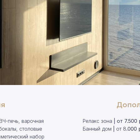
ля
Допол
ВЧ-печь, варочная
Релакс зона
| от 7.5
00 
 бокалы, столовые
Банный дом
|
от 8
.000 
сметический набор