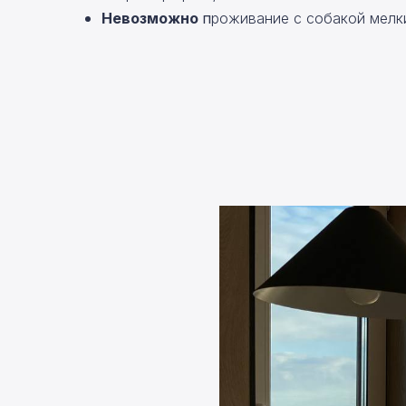
Невозможно
п
роживание с собакой мелки