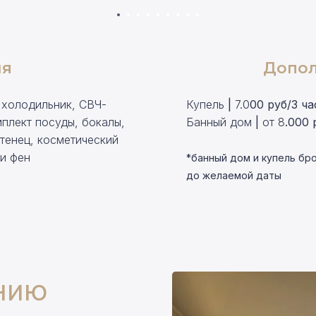
ля
Допол
 холодильник, СВЧ-
Купель
|
7.0
00 руб/3 ча
мплект посуды, бокалы,
Банный дом
|
от 8
.000 
тенец, косметический
 и
фен
*банный дом и купель бро
до желаемой даты
нию