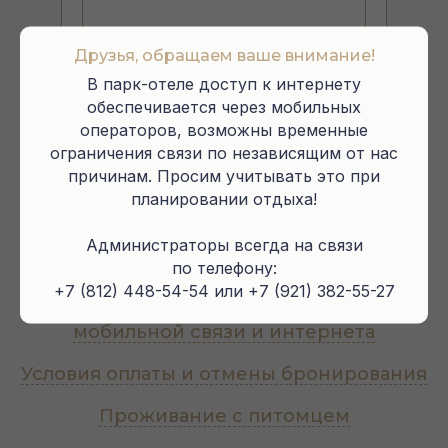
Друзья, обращаем ваше внимание!
В парк-отеле доступ к интернету
обеспечивается через мобильных
операторов, возможны временные
ограничения связи по независящим от нас
Время заезда и выезда в парк-отеле отличается
причинам. Просим учитывать это при
от указанного в подтверждении бронирования!
планировании отдыха!
АКТУАЛЬНОЕ ВРЕМЯ ЗАЕЗДА И ВЫЕЗДА:
— коттеджи / бунгало: заезд с 15:00, выезд до 12:00
Администраторы всегда на связи
— глэмпинг-парк: заезд с 17:00, выезд до 14:00
по телефону:
+7 (812) 448-54-54 или +7 (921) 382-55-27
Важная информация о работе
мобильной связи и интернета
Условия оплаты и отмены бронирования
Проживание с питомцем